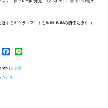
でなく、自らの軸の発見にもつながり、会社での働き
会社やそのクライアントも
WIN-WINの関係に導く
コ
Twitter
Facebook
Line
ents
[
非表示
]
ったから