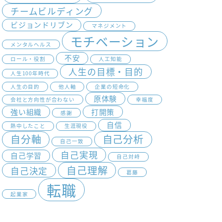
チームビルディング
ビジョンドリブン
マネジメント
モチベーション
メンタルヘルス
不安
ロール・役割
人工知能
人生の目標・目的
人生100年時代
人生の目的
他人軸
企業の短命化
原体験
会社と方向性が合わない
幸福度
強い組織
打開策
感謝
自信
熱中したこと
生涯現役
自分軸
自己分析
自己一致
自己実現
自己学習
自己対峙
自己理解
自己決定
葛藤
転職
起業家