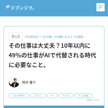
第1回
次の時代は『人生の軸』が必要になる３つの理由
その仕事は大丈夫？10年以内に
49％の仕事がAIで代替される時代
に必要なこと。
岡村 優介
VUCA時代
コラム
AI
VUCA
人工知能
2020.11.27