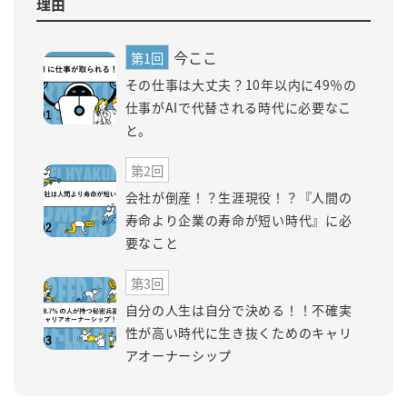
理由
今ここ
第1回
その仕事は大丈夫？10年以内に49％の
仕事がAIで代替される時代に必要なこ
と。
第2回
会社が倒産！？生涯現役！？『人間の
寿命より企業の寿命が短い時代』に必
要なこと
第3回
自分の人生は自分で決める！！不確実
性が高い時代に生き抜くためのキャリ
アオーナーシップ