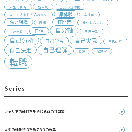
人生の目的
他人軸
企業の短命化
原体験
会社と方向性が合わない
幸福度
強い組織
打開策
感謝
熱中したこと
自分軸
自信
生涯現役
自己一致
自己分析
自己実現
自己学習
自己対峙
自己理解
自己決定
葛藤
起業家
転職
Series
キャリアの頭打ちを感じる時の打開策
人生の軸を持つための3つの要素