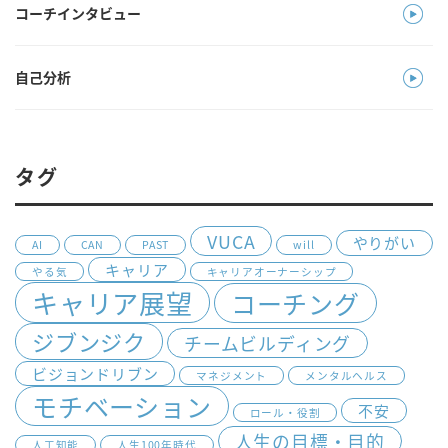
コーチインタビュー
自己分析
タグ
VUCA
やりがい
AI
CAN
PAST
will
キャリア
やる気
キャリアオーナーシップ
キャリア展望
コーチング
ジブンジク
チームビルディング
ビジョンドリブン
マネジメント
メンタルヘルス
モチベーション
不安
ロール・役割
人生の目標・目的
人工知能
人生100年時代